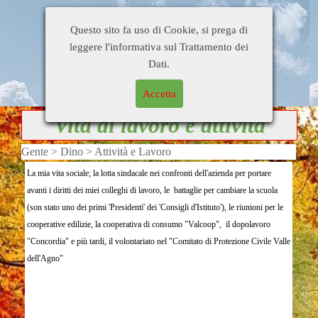
Home Page
Di tutto un pò
Busati e dintorni
Questo sito fa uso di Cookie, si prega di
Gente
Personaggi
Citazioni
leggere l'informativa sul Trattamento dei
Blog di
Contatti
Collegamenti
Dati.
OrsoDino
Accetta
Vita di lavoro e attività
Gente > Dino > Attività e Lavoro
La mia vita sociale; la lotta sindacale nei confronti dell'azienda per portare
avanti i diritti dei miei colleghi di lavoro, le battaglie per cambiare la scuola
(son stato uno dei primi 'Presidenti' dei 'Consigli d'Istituto'), le riunioni per le
cooperative edilizie, la cooperativa di consumo "Valcoop", il dopolavoro
"Concordia" e più tardi, il volontariato nel "Comitato di Protezione Civile Valle
dell'Agno"