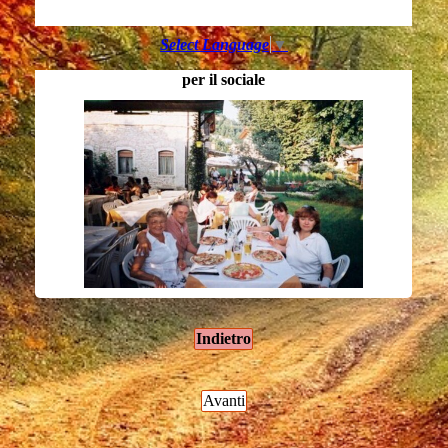
Select Language
▼
per il sociale
Indietro
Avanti