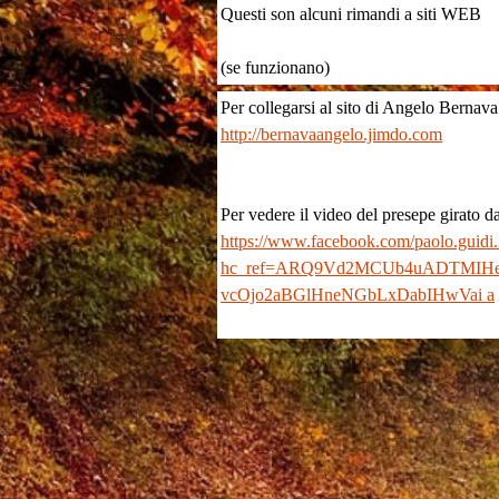
Questi son alcuni rimandi a siti WEB
(se funzionano)
Per collegarsi al sito di Angelo Bernava
http://bernavaangelo.jimdo.com
Per vedere il video del presepe girato 
https://www.facebook.com/paolo.guid
hc_ref=ARQ9Vd2MCUb4uADTMIHe
vcOjo2aBGlHneNGbLxDabIHwVai a