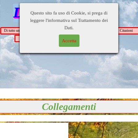
Di tutto un pò
Questo sito fa uso di Cookie, si prega di
leggere l'informativa sul Trattamento dei
Dati.
Di tutto un pò
Busati e dintorni
Gente
Personaggi
Citazioni
Blog di
Contatti
Collegamenti
Accetta
OrsoDino
Collegamenti