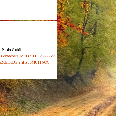
da Paolo Guidi
i.35/videos/10210371605798535/?
ZcliKcDz_snHsyoM01T6CC-