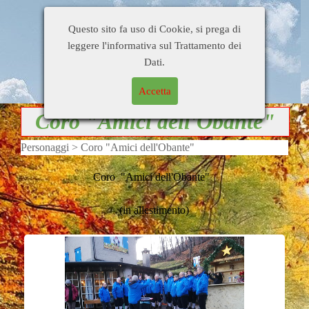
Home Page
Di tutto un pò
Busati e dintorni
Questo sito fa uso di Cookie, si prega di
Gente
Personaggi
Citazioni
leggere l'informativa sul Trattamento dei
Blog di
Contatti
Collegamenti
Dati.
OrsoDino
Accetta
Coro "Amici dell'Obante"
Personaggi > Coro "Amici dell'Obante"
Coro "Amici dell'Obante"
(in allestimento)