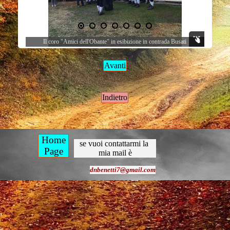
Il coro "Amici dell'Obante" in esibizione in contrada Busati
Avanti
Indietro
Home
se vuoi contattarmi la 
Page
mia mail è
dnbenetti7@gmail.com