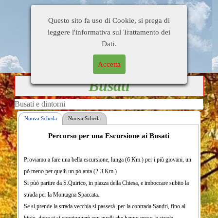
Busati e
Home Page
Di tutto un pò
Questo sito fa uso di Cookie, si prega di
dintorni
Gente
Personaggi
Citazioni
leggere l'informativa sul Trattamento dei
Blog di
Contatti
Collegamenti
Dati.
OrsoDino
Accetta
Busati
Busati e dintorni
Nuova Scheda
Nuova Scheda
Percorso per una
Escursione ai Busati
Si passa sopra un piccolo ponte che attraversa il torrente che, infilatosi
dentro la 'Spaccata' si riversa poi nel 'Torrazzo'.
Proviamo
In questo tratto di strada, stretta ma asfaltata, può eventualmente
a fare una bella escursione, lunga (6 Km.) per i più giovani, un
pò meno per quelli un pò anta (2-3 Km.)
parcheggiare, chi ha scelto l'escursione breve.
Si pùò partire da S.Quirico, in piazza della Chiesa, e imboccare subito la
Dopo circa un Km., sempre sulla destra, inizia una strada bianca (ora
strada per la Montagna Spaccata.
consolidata a tratti con cemento), lunga circa 2 Km.
Se si prende la strada vecchia si passerà per la contrada Sandri, fino al
Imboccando questa strada, che si inoltra fra castagni, faggi, carpini ed