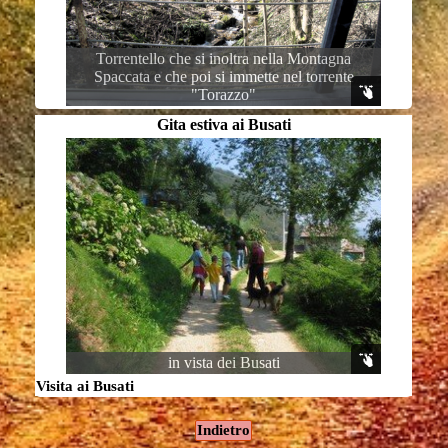
Torrentello che si inoltra nella Montagna
Spaccata e che poi si immette nel torrente
"Torazzo"
Gita estiva ai Busati
in vista dei Busati
Visita ai Busati
Indietro