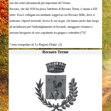
uno dei centri idrominerali più importanti del Veneto
Recoaro, che dal 1934 ha preso l'attributo di Recoaro Terme, è situata a 450
metri. Essa è collegata ora mediante seggiovia con Recoaro Mille, dove si
praticano i diporti invernali: Invece le sue acque, che hanno anche dato luogo
ad un'industria per l'imbottigliamento di bevande, attraggono visitatori e
persone bisognose di cure soprattutto tra giugno e settembre.(*3)"
* testo estrapolato da 'Le Regioni d'Italia' (3)
Recoaro Terme