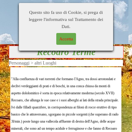
Home Page
Di tutto un pò
Busati e dintorni
Questo sito fa uso di Cookie, si prega di
Gente
Personaggi
Citazioni
leggere l'informativa sul Trattamento dei
Blog di
Contatti
Collegamenti
Dati.
OrsoDino
Accetta
Recoaro Terme
Personaggi > altri Luoghi
"Alla confluenza di vari torrenti che formano l'Agno, tra dossi arrotondati e
declivi verdeggianti di prati e di boschi, in una conca chiusa da monti di
aspetto dololomitico è sorta in epoca relativamente moderna (secolo XVII)
Recoaro, che allunga le sue case e i suoi alberghi ai lati della strada principale.
Ivi dalle filladi quarzifere, in corrispondenza ai filoni di rocce eruttive di tipo
basico che le attraversano, sgorgano in piccole sorgenti (che superano di rado
3l/min.) poste lungo una vallecola affluente di destra dell'Agno, delle acque
minerali, che sono ad un tempo acidule e ferruginose e che fanno di Recoaro