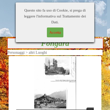
Home Page
Di tutto un pò
Busati e dintorni
Questo sito fa uso di Cookie, si prega di
Gente
Personaggi
Citazioni
leggere l'informativa sul Trattamento dei
Blog di
Contatti
Collegamenti
Dati.
OrsoDino
Accetta
Fongara
Personaggi > altri Luoghi