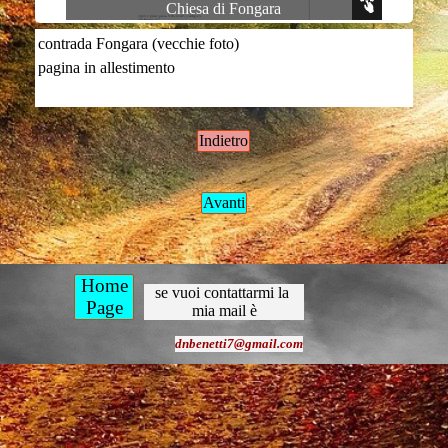
Chiesa di Fongara
contrada Fongara (vecchie foto)
pagina in allestimento
Indietro
Avanti
Home
se vuoi contattarmi la 
Page
mia mail è
dnbenetti7@gmail.com