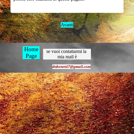
Avanti
Home
se vuoi contattarmi la 
Page
mia mail è
dnbenetti7@gmail.com