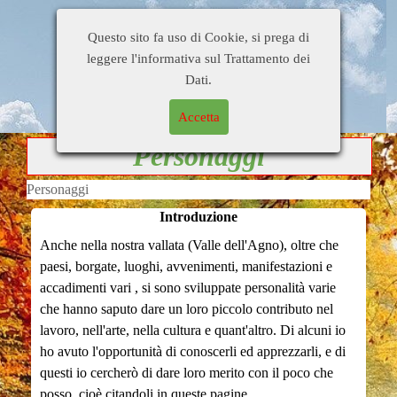
Home Page
Di tutto un pò
Busati e dintorni
Questo sito fa uso di Cookie, si prega di
Gente
Personaggi
Citazioni
leggere l'informativa sul Trattamento dei
Blog di
Contatti
Collegamenti
Dati.
OrsoDino
Accetta
Personaggi
Personaggi
Introduzione
Anche nella nostra vallata (Valle dell'Agno), oltre che
paesi, borgate, luoghi, avvenimenti, manifestazioni e
accadimenti vari , si sono sviluppate personalità varie
che hanno saputo dare un loro piccolo contributo nel
lavoro, nell'arte, nella cultura e quant'altro. Di alcuni io
ho avuto l'opportunità di conoscerli ed apprezzarli, e di
questi io cercherò di dare loro merito con il poco che
posso, cioè citandoli in queste pagine.