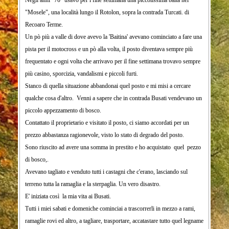
Negli anni "70" usavo per i fine settimana una piccolissima baita nel
Nel frattempo ho imparato un pò a fare il muratore, il falegname,
appartamentino a Valdagno.
"Mosele", una località lungo il Rotolon, sopra la contrada Turcati. di
l'idraulico, l'elettricista e così mi sono fatto da solo quello che serviva.
Continuavo però a venire ogni sabato e domenica ai
Recoaro Terme.
Sono andato avanti così per anni, ma un pò alla volta, sono arrivato alla
Busati per proseguire i lavori sulla casa.
Un pò più a valle di dove avevo la 'Baitina' avevano cominciato a fare una
fine.
Sono andato avanti così fino alla fine del 1993, quando
pista per il motocross e un pò alla volta, il posto diventava sempre più
Ora finalmente posso godermi la mia casa, costruita con sacrifici e molto
finalmente sono andato in pensione e mi sono
frequentato e ogni volta che arrivavo per il fine settimana trovavo sempre
lavoro, tra i verdi boschi delle prealpi venete, a 750 mt. s.l.m. sulle alture
definitivamente trasferito ai Busati.
più casino, sporcizia, vandalismi e piccoli furti.
di Recoaro Terme, a un centinaio di mt. dalla contrada Busati, in mezzo a
Stanco di quella situazione abbandonai quel posto e mi misi a cercare
piante di castagni e faggi.
qualche cosa d'altro. Venni a sapere che in contrada Busati vendevano un
piccolo appezzamento di bosco.
Contattato il proprietario e visitato il posto, ci siamo accordati per un
prezzo abbastanza ragionevole,
visto lo stato di degrado del posto.
Sono riuscito ad avere una somma in prestito e ho acquistato quel pezzo
di bosco,.
Avevano tagliato e venduto tutti i castagni che c'erano, lasciando sul
terreno tutta la ramaglia e la sterpaglia. Un vero disastro.
E' iniziata così la mia vita ai Busati.
Tutti i miei sabati e domeniche cominciai a trascorrerli in mezzo a rami,
ramaglie rovi ed altro, a tagliare, trasportare, accatastare tutto quel legname