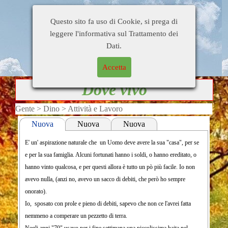
Home Page
Di tutto un pò
Busati e dintorni
Questo sito fa uso di Cookie, si prega di
Gente
Personaggi
Citazioni
leggere l'informativa sul Trattamento dei
Blog di
Contatti
Collegamenti
Dati.
OrsoDino
Accetta
Dove vivo
Gente > Dino > Attività e Lavoro
Nuova
Nuova
Nuova
Scheda
Scheda
Scheda
Settimana dopo settimana, mese dopo mese, anno dopo
E' un' aspirazione naturale che un Uomo deve avere la sua "casa", per se
Pian pianino mi sono fatto una piccola 'baracca' di legno e lamiera dove
anno, nei primi anni 80 sono finalmente riuscito a
e per la sua famiglia. Alcuni fortunati hanno i soldi, o hanno ereditato, o
potermi riparare e lavorare in caso di cattivo tempo.
rendere abitabile il piano terra della casa e a trasferirvi
hanno vinto qualcosa, e per questi allora è tutto un pò più facile. Io non
Quando avevo un pò di soldi, comperavo del materiale; cemento, sabbia,
la mia residenza, poichè nel frattempo mi ero separato.
avevo nulla, (anzi no, avevo un sacco di debiti, che però ho sempre
blocchi ecc. e facevo caricare il tutto su un piccolo camion,
Era però quasi impossibile viverci, senza
onorato).
(costava più il trasporto del materiale) e poi, a volte con l'aiuto di qualche
riscaldamento, praticamente senza servizi e
Io, sposato con prole e pieno di debiti, sapevo che non ce l'avrei fatta
esperto, o il più delle volte da solo, mettevo in opera quanto avevo
contemporaneamente andare ogni giorno a Valdagno a
nemmeno a comperare un pezzetto di terra.
procurato.
lavorare, così ho preso in affito una specie di