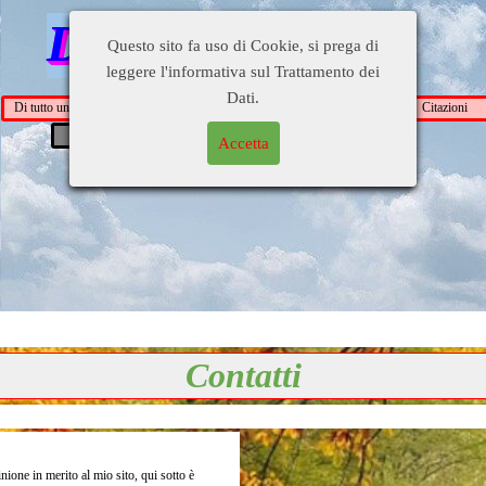
Di tutto un pò
Questo sito fa uso di Cookie, si prega di
leggere l'informativa sul Trattamento dei
Dati.
Di tutto un pò
Busati e dintorni
Gente
Personaggi
Citazioni
Blog di
Contatti
Collegamenti
Accetta
OrsoDino
Contatti
one in merito al mio sito, qui sotto è