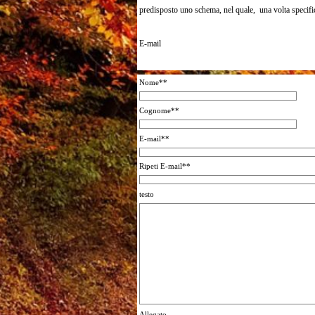
predisposto uno schema, nel quale, una volta specific
E-mail
Nome**
Cognome**
E-mail**
Ripeti E-mail**
testo
Allegato