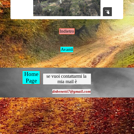
Indietro
Avanti
Home
se vuoi contattarmi la 
Page
mia mail è
dnbenetti7@gmail.com