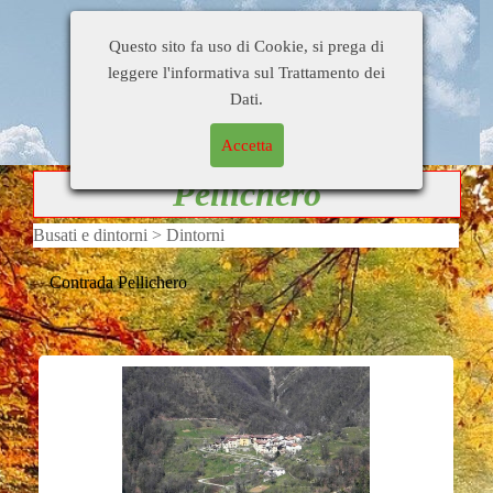
Busati e
Home Page
Di tutto un pò
Questo sito fa uso di Cookie, si prega di
dintorni
Gente
Personaggi
Citazioni
leggere l'informativa sul Trattamento dei
Blog di
Contatti
Collegamenti
Dati.
OrsoDino
Accetta
Pellichero
Busati e dintorni > Dintorni
Contrada Pellichero